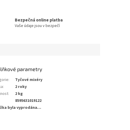
Bezpečná online platba
Vaše údaje jsou v bezpečí
lňkové parametry
gorie
:
Tyčové mixéry
ka
:
2 roky
nost
:
2 kg
8595631019122
žka byla vyprodána…