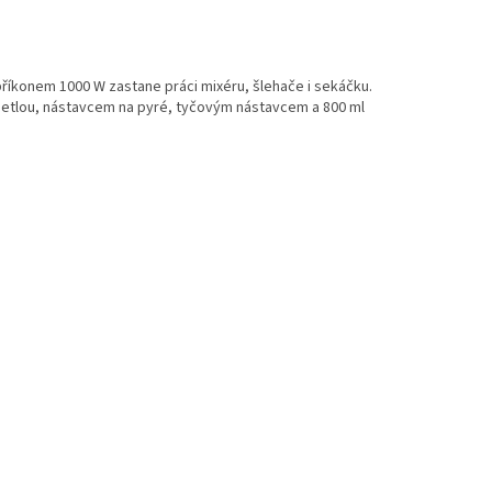
íkonem 1000 W zastane práci mixéru, šlehače i sekáčku.
etlou, nástavcem na pyré, tyčovým nástavcem a 800 ml