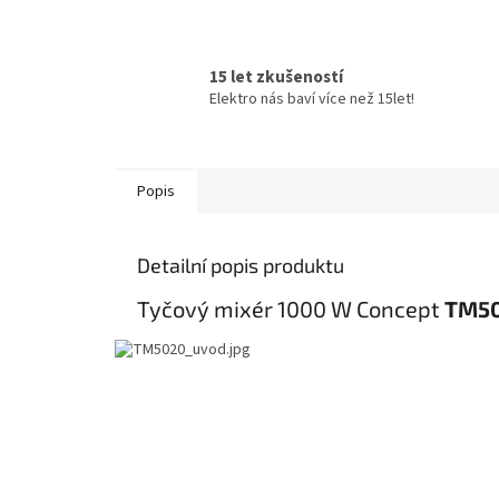
15 let zkušeností
Elektro nás baví více než 15let!
Popis
Detailní popis produktu
Tyčový mixér 1000 W Concept
TM5
Chopper
Šlehací metla
Nástavec na pyré