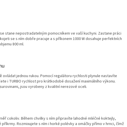
se stane nepostradatelným pomocníkem ve vaší kuchyni. Zastane práci
kojeti se s ním dobře pracuje a s příkonem 1000 W dosahuje perfektních
objemu 800 ml.
nu
 ovládat jednou rukou. Pomocí regulátoru rychlosti plynule nastavíte
ůžete i TURBO rychlost pro krátkodobé dosažení maximálního výkonu.
surovinami, jsou vyrobeny z kvalitní nerezové oceli.
ř cokoliv. Během chvilky s ním připravíte lahodné mléčné koktejly,
příkrmy. Rozmixujete s ním i horké polévky a omáčky přímo v hrnci, čímž