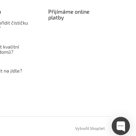
n
Přijímáme online
platby
řídit čističku
?
t kvalitní
 domů?
t na jídle?
Vytvořil Shoptet