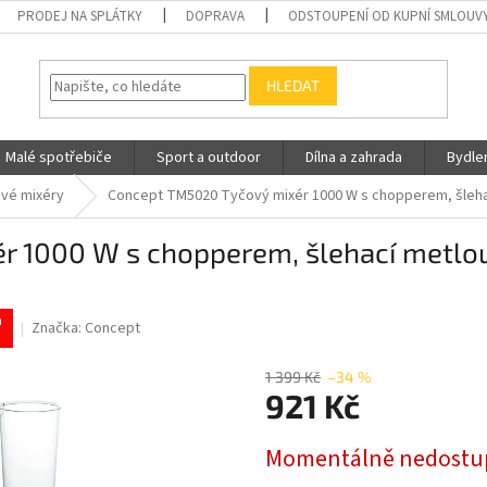
PRODEJ NA SPLÁTKY
DOPRAVA
ODSTOUPENÍ OD KUPNÍ SMLOUV
HLEDAT
Malé spotřebiče
Sport a outdoor
Dílna a zahrada
Bydle
vé mixéry
Concept TM5020 Tyčový mixér 1000 W s chopperem, šleha
 1000 W s chopperem, šlehací metlou
a
Značka:
Concept
1 399 Kč
–34 %
921 Kč
Měrná
Momentálně nedostu
cena: