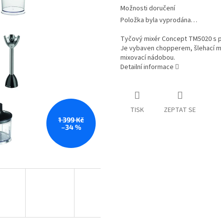
Možnosti doručení
Položka byla vyprodána…
Tyčový mixér Concept TM5020 s př
Je vybaven chopperem, šlehací m
mixovací nádobou.
Detailní informace
TISK
ZEPTAT SE
1 399 Kč
–34 %