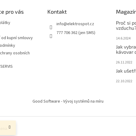
e pro vás
Kontakt
Magazí
plátky
Proč si po
info
@
elektrospot.cz
vzduchu
777 706 362 (jen SMS)
 od kupní smlouvy
14.6.2024
podmínky
Jak vybra
kávovar
chrany osobních
26.11.2022
SERVIS
Jak ušetři
22.10.2022
Good Software - Vývoj systémů na míru
zena.