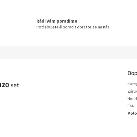
Rádi Vám poradíme
Potřebujete-li poradit obraťte se na nás
Dop
020
set
Kate
Záru
Hmot
EAN
:
Polo