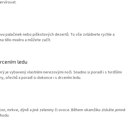
ervírovat.
ravu palačinek nebo piškotových dezertů. To vše zvládnete rychle a
a tělo mixéru a můžete začít.
drcením ledu
rý je vybavený vlastními nerezovými noži. Snadno si poradí i s tvrdšími
ny, ořechů a poradí si dokonce i s drcením ledu.
or, mrkve, dýně a jiné zeleniny či ovoce. Během okamžiku získáte jemné
chodu.