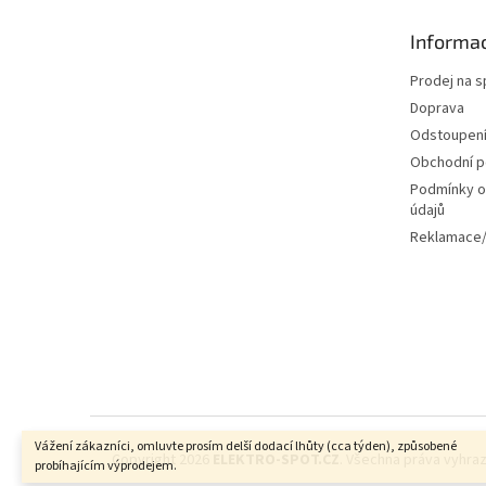
a
t
Informac
í
Prodej na s
Doprava
Odstoupení
Obchodní 
Podmínky o
údajů
Reklamace/
Vážení zákazníci, omluvte prosím delší dodací lhůty (cca týden), způsobené
Copyright 2026
ELEKTRO-SPOT.CZ
. Všechna práva vyhra
probíhajícím výprodejem.