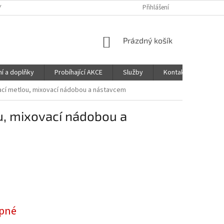
Y
OBCHODNÍ PODMÍNKY
PODMÍNKY OCHRANY OSOBNÍCH ÚDAJŮ
Přihlášení
NÁKUPNÍ
Prázdný košík
KOŠÍK
ní a doplňky
Probíhající AKCE
Služby
Kontakty
Mag
cí metlou, mixovací nádobou a nástavcem
, mixovací nádobou a
pné