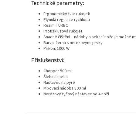
Technické parametry:
Ergonomický tvar rukojeti
Plynulá regulace rychlosti
Režim TURBO
Protiskluzová rukojeť
Snadné čištění – nádoby a sekací nože je možné m
Barva: černá s nerezovými prvky
Příkon: 1000 W
Příslušenství:
Chopper 500 ml
Šlehací metla
Nástavec na pyré
Mixovací nádoba 800 ml
Nerezový tyčový nástavec se 4 noži
Z
á
p