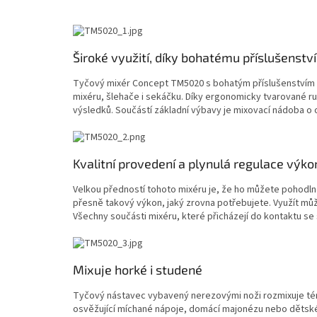
Široké využití, díky bohatému příslušenství
Tyčový mixér Concept TM5020 s bohatým příslušenstvím 
mixéru, šlehače i sekáčku. Díky ergonomicky tvarované ru
výsledků. Součástí základní výbavy je mixovací nádoba o 
Kvalitní provedení a plynulá regulace výko
Velkou předností tohoto mixéru je, že ho můžete pohodlně
přesně takový výkon, jaký zrovna potřebujete. Využít m
Všechny součásti mixéru, které přicházejí do kontaktu se 
Mixuje horké i studené
Tyčový nástavec vybavený nerezovými noži rozmixuje témě
osvěžující míchané nápoje, domácí majonézu nebo dětské 