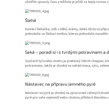
ušetříte spousty času a můžete je ještě za tepla rovnou s
Šlehá
Domácí šlehačka, sníh z bílků, krémy, lehká těsta na příp
jednoduše se šlehací metlou, kterou jednoduše nasadíte n
Seká – poradí si i s tvrdými potravinami a 
Součástí tyčového mixéru je praktický 500 ml chopper, kte
potravinami, takže je vhodný na sekání masa, sýru, zeleni
Nástavec na přípravu jemného pyré
Nástavec na pyré je vhodný na zpracování vařených bramb
pyré pro vaše nejmenší nebo chutnou přílohu k hlavnímu 