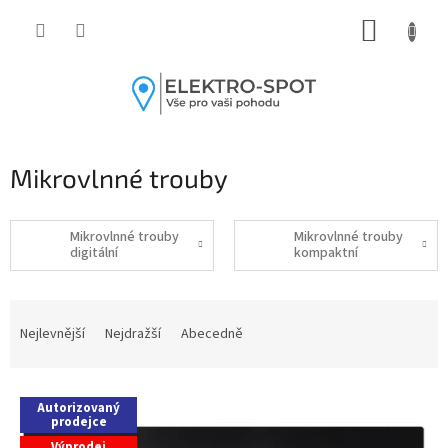
Přejít
NÁKUP
na
obsah
KOŠÍK
Mikrovlnné trouby
Mikrovlnné trouby
Mikrovlnné trouby
digitální
kompaktní
Ř
a
Nejlevnější
Nejdražší
Abecedně
z
e
V
n
Autorizovaný
ý
í
prodejce
p
p
Výprodej