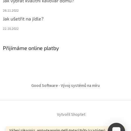
Jak vybrat kvalitní kávovar domů?
26.11.2022
Jak ušetřit na jídle?
22.10.2022
Přijímáme online platby
Good Software - Vývoj systémů na míru
Vytvořil Shoptet
Vážení zákazníci, omluvte prosím delší dodací lhůty (cca týden),