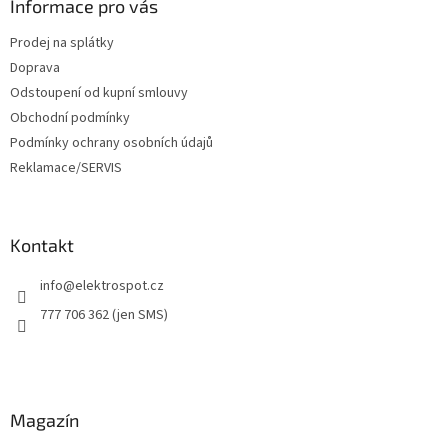
a
Informace pro vás
t
Prodej na splátky
í
Doprava
Odstoupení od kupní smlouvy
Obchodní podmínky
Podmínky ochrany osobních údajů
Reklamace/SERVIS
Kontakt
info
@
elektrospot.cz
777 706 362 (jen SMS)
Magazín