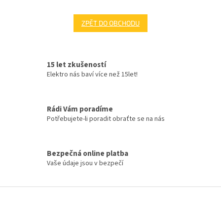
ZPĚT DO OBCHODU
15 let zkušeností
Elektro nás baví více než 15let!
Rádi Vám poradíme
Potřebujete-li poradit obraťte se na nás
Bezpečná online platba
Vaše údaje jsou v bezpečí
Z
á
p