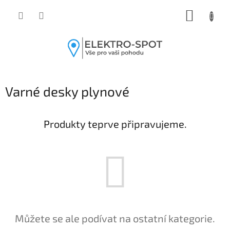
Přejít
NÁKUP
na
obsah
KOŠÍK
Varné desky plynové
Produkty teprve připravujeme.
Můžete se ale podívat na ostatní kategorie.