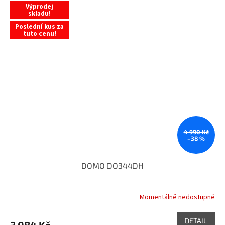
Výprodej
skladu!
Poslední kus za
tuto cenu!
4 990 Kč
–38 %
DOMO DO344DH
Momentálně nedostupné
DETAIL