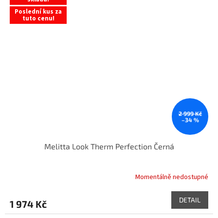
Poslední kus za
tuto cenu!
2 999 Kč
–34 %
Melitta Look Therm Perfection Černá
Momentálně nedostupné
DETAIL
1 974 Kč