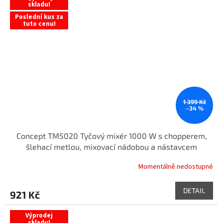
skladu!
Poslední kus za
tuto cenu!
1 399 Kč
–34 %
Concept TM5020 Tyčový mixér 1000 W s chopperem,
šlehací metlou, mixovací nádobou a nástavcem
Momentálně nedostupné
DETAIL
921 Kč
Výprodej
skladu!