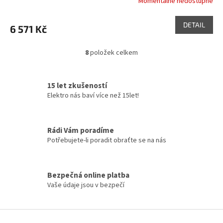
Momentálně nedostupné
DETAIL
6 571 Kč
8
položek celkem
O
v
l
á
15 let zkušeností
d
Elektro nás baví více než 15let!
a
c
í
Rádi Vám poradíme
p
Potřebujete-li poradit obraťte se na nás
r
v
k
y
Bezpečná online platba
v
Vaše údaje jsou v bezpečí
ý
p
i
Z
s