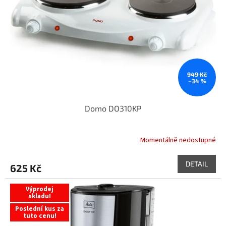
949 Kč
–34 %
Domo DO310KP
Momentálně nedostupné
DETAIL
625 Kč
Výprodej
skladu!
Poslední kus za
tuto cenu!