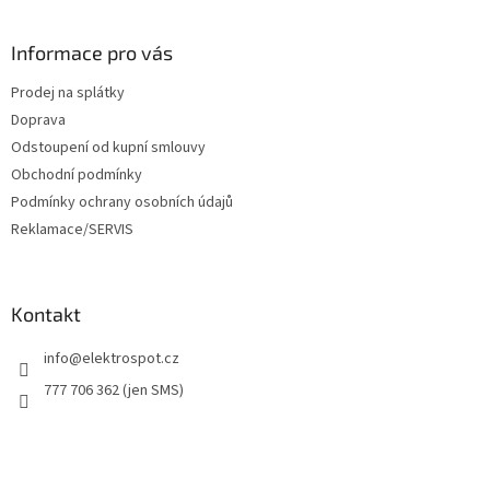
á
u
p
a
Informace pro vás
t
Prodej na splátky
í
Doprava
Odstoupení od kupní smlouvy
Obchodní podmínky
Podmínky ochrany osobních údajů
Reklamace/SERVIS
Kontakt
info
@
elektrospot.cz
777 706 362 (jen SMS)