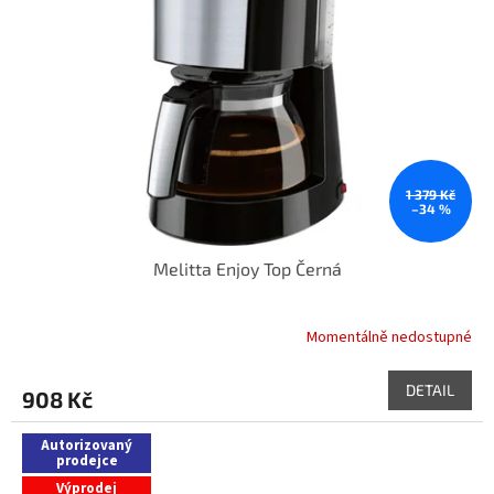
1 379 Kč
–34 %
Melitta Enjoy Top Černá
Momentálně nedostupné
DETAIL
908 Kč
Autorizovaný
prodejce
Výprodej