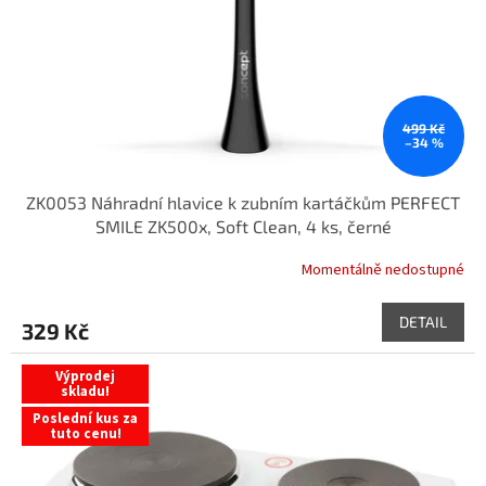
o
k
d
t
u
ů
k
t
ů
499 Kč
–34 %
ZK0053 Náhradní hlavice k zubním kartáčkům PERFECT
SMILE ZK500x, Soft Clean, 4 ks, černé
Momentálně nedostupné
DETAIL
329 Kč
Výprodej
skladu!
Poslední kus za
tuto cenu!