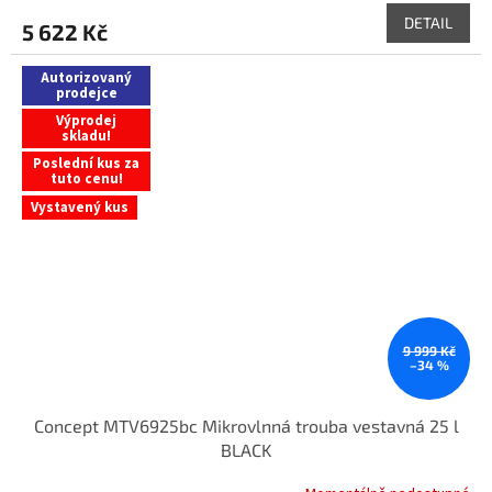
DETAIL
5 622 Kč
Autorizovaný
prodejce
Výprodej
skladu!
Poslední kus za
tuto cenu!
Vystavený kus
9 999 Kč
–34 %
Concept MTV6925bc Mikrovlnná trouba vestavná 25 l
BLACK