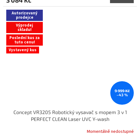
3 084 Kč
Autorizovaný
prodejce
Výprodej
skladu!
Poslední kus za
tuto cenu!
Vystavený kus
9 999 Kč
–43 %
Concept VR3205 Robotický vysavač s mopem 3 v 1
PERFECT CLEAN Laser UVC Y-wash
Momentálně nedostupné