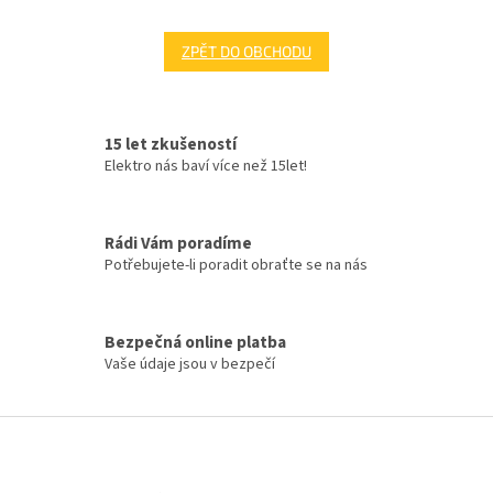
ZPĚT DO OBCHODU
15 let zkušeností
Elektro nás baví více než 15let!
Rádi Vám poradíme
Potřebujete-li poradit obraťte se na nás
Bezpečná online platba
Vaše údaje jsou v bezpečí
Z
á
p