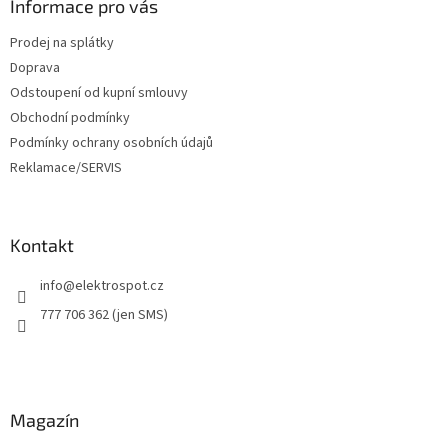
a
Informace pro vás
t
Prodej na splátky
í
Doprava
Odstoupení od kupní smlouvy
Obchodní podmínky
Podmínky ochrany osobních údajů
Reklamace/SERVIS
Kontakt
info
@
elektrospot.cz
777 706 362 (jen SMS)
Magazín