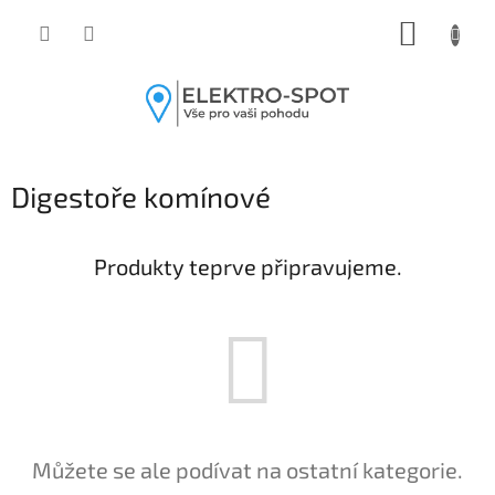
Přejít
NÁKUP
na
obsah
KOŠÍK
Digestoře komínové
Produkty teprve připravujeme.
Můžete se ale podívat na ostatní kategorie.