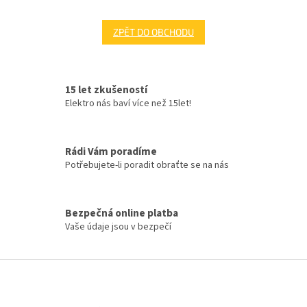
ZPĚT DO OBCHODU
15 let zkušeností
Elektro nás baví více než 15let!
Rádi Vám poradíme
Potřebujete-li poradit obraťte se na nás
Bezpečná online platba
Vaše údaje jsou v bezpečí
Z
á
p