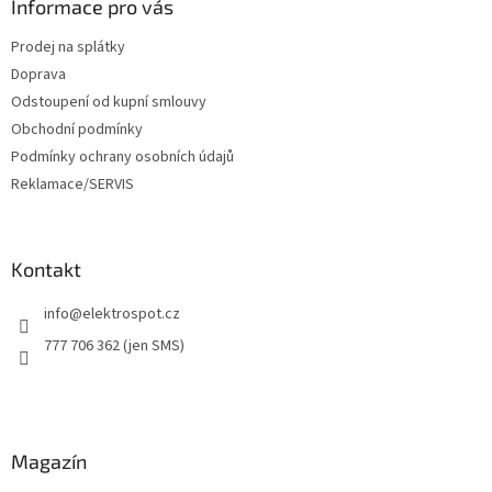
a
Informace pro vás
t
Prodej na splátky
í
Doprava
Odstoupení od kupní smlouvy
Obchodní podmínky
Podmínky ochrany osobních údajů
Reklamace/SERVIS
Kontakt
info
@
elektrospot.cz
777 706 362 (jen SMS)
Magazín