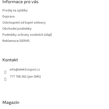
a
Informace pro vás
t
Prodej na splátky
í
Doprava
Odstoupení od kupní smlouvy
Obchodní podmínky
Podmínky ochrany osobních údajů
Reklamace/SERVIS
Kontakt
info
@
elektrospot.cz
777 706 362 (jen SMS)
Magazín