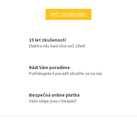
ZPĚT DO OBCHODU
15 let zkušeností
Elektro nás baví více než 15let!
Rádi Vám poradíme
Potřebujete-li poradit obraťte se na nás
Bezpečná online platba
Vaše údaje jsou v bezpečí
Z
á
p