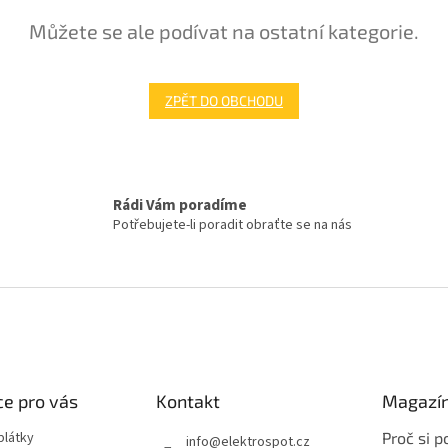
Můžete se ale podívat na ostatní kategorie.
ZPĚT DO OBCHODU
Rádi Vám poradíme
Potřebujete-li poradit obraťte se na nás
e pro vás
Kontakt
Magazí
plátky
Proč si po
info
@
elektrospot.cz