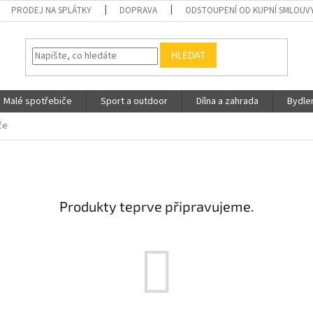
PRODEJ NA SPLÁTKY
DOPRAVA
ODSTOUPENÍ OD KUPNÍ SMLOUV
HLEDAT
Malé spotřebiče
Sport a outdoor
Dílna a zahrada
Bydle
če
Produkty teprve připravujeme.