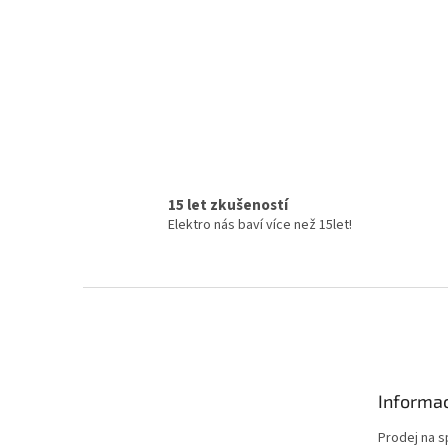
15 let zkušeností
Elektro nás baví více než 15let!
Z
á
p
a
t
Informac
í
Prodej na s