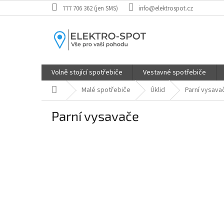
Přejít
777 706 362 (jen SMS)
info@elektrospot.cz
na
obsah
Volně stojící spotřebiče
Vestavné spotřebiče
Domů
Malé spotřebiče
Úklid
Parní vysava
Parní vysavače