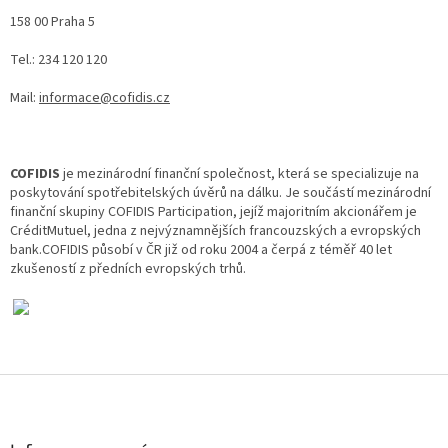
158 00 Praha 5
Tel.: 234 120 120
Mail:
informace@cofidis.cz
COFIDIS
je mezinárodní finanční společnost, která se specializuje na
poskytování spotřebitelských úvěrů na dálku. Je součástí mezinárodní
finanční skupiny COFIDIS Participation, jejíž majoritním akcionářem je
CréditMutuel, jedna z nejvýznamnějších francouzských a evropských
bank.COFIDIS působí v ČR již od roku 2004 a čerpá z téměř 40 let
zkušeností z předních evropských trhů.
Z
á
p