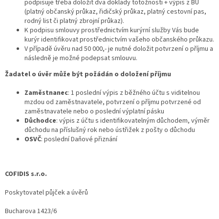
podpisuje třeba doložit dva doklady totožnosti + výpis z BÚ
(platný občanský průkaz, řidičský průkaz, platný cestovní pas,
rodný list či platný zbrojní průkaz).
K podpisu smlouvy prostřednictvím kurýrní služby Vás bude
kurýr identifikovat prostřednictvím vašeho občanského průkazu.
V případě úvěru nad 50 000,- je nutné doložit potvrzení o příjmu a
následně je možné podepsat smlouvu.
Žadatel o úvěr může být požádán o doložení příjmu
Zaměstnanec
: 1 poslední výpis z běžného účtu s viditelnou
mzdou od zaměstnavatele, potvrzení o příjmu potvrzené od
zaměstnavatele nebo o poslední výplatní pásku
Důchodce
: výpis z účtu s identifikovatelným důchodem, výměr
důchodu na příslušný rok nebo ústřižek z pošty o důchodu
OSVČ
: poslední Daňové přiznání
COFIDIS s.r.o.
Poskytovatel půjček a úvěrů
Bucharova 1423/6