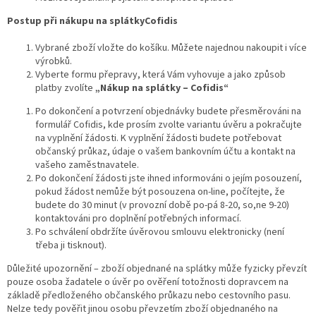
Postup při nákupu na splátkyCofidis
Vybrané zboží vložte do košíku. Můžete najednou nakoupit i více
výrobků.
Vyberte formu přepravy, která Vám vyhovuje a jako způsob
platby zvolíte
„Nákup na splátky – Cofidis“
Po dokončení a potvrzení objednávky budete přesměrováni na
formulář Cofidis, kde prosím zvolte variantu úvěru a pokračujte
na vyplnění žádosti. K vyplnění žádosti budete potřebovat
občanský průkaz, údaje o vašem bankovním účtu a kontakt na
vašeho zaměstnavatele.
Po dokončení žádosti jste ihned informováni o jejím posouzení,
pokud žádost nemůže být posouzena on-line, počítejte, že
budete do 30 minut (v provozní době po-pá 8-20, so,ne 9-20)
kontaktováni pro doplnění potřebných informací.
Po schválení obdržíte úvěrovou smlouvu elektronicky (není
třeba ji tisknout).
Důležité upozornění – zboží objednané na splátky může fyzicky převzít
pouze osoba žadatele o úvěr po ověření totožnosti dopravcem na
základě předloženého občanského průkazu nebo cestovního pasu.
Nelze tedy pověřit jinou osobu převzetím zboží objednaného na