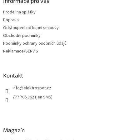
a
Informace pro vás
t
Prodej na splátky
í
Doprava
Odstoupení od kupní smlouvy
Obchodní podmínky
Podmínky ochrany osobních údajů
Reklamace/SERVIS
Kontakt
info
@
elektrospot.cz
777 706 362 (jen SMS)
Magazín