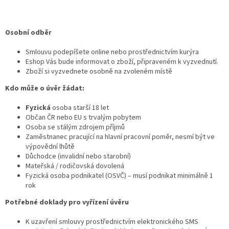
Osobní odběr
Smlouvu podepíšete online nebo prostřednictvím kurýra
Eshop Vás bude informovat o zboží, připraveném k vyzvednutí.
Zboží si vyzvednete osobně na zvoleném místě
Kdo může o úvěr žádat:
Fyzická
osoba starší 18 let
Občan ČR nebo EU s trvalým pobytem
Osoba se stálým zdrojem příjmů
Zaměstnanec pracující na hlavní pracovní poměr, nesmí být ve
výpovědní lhůtě
Důchodce (invalidní nebo starobní)
Mateřská / rodičovská dovolená
Fyzická osoba podnikatel (OSVČ) – musí podnikat minimálně 1
rok
Potřebné doklady pro vyřízení úvěru
K uzavření smlouvy prostřednictvím elektronického SMS