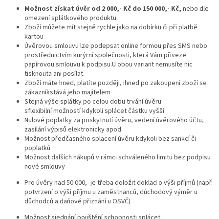
Možnost získat úvěr od 2 000,- Kč do 150 000,- Kč,
nebo dle
omezení splátkového produktu.
Zboží můžete mít stejně rychle jako na dobírku či při platbě
kartou
Úvěrovou smlouvu lze podepsat online formou přes SMS nebo
prostřednictvím kurýrní společnosti, která Vám přiveze
papírovou smlouvu k podpisu.U obou variant nemusíte nic
tisknout
a
ani posílat.
Zboží máte hned, platíte později, ihned po zakoupení zboží se
zákazníkstává jeho majitelem
Stejná výše splátky po celou dobu trvání úvěru
sflexibilní možností kdykoli splácet částku vyšší
Nulové poplatky za poskytnutí úvěru, vedení úvěrového účtu,
zasílání výpisů elektronicky apod.
Možnost předčasného splacení úvěru kdykoli bez sankcí či
poplatků
Možnost dalších nákupů v rámci schváleného limitu bez podpisu
nové smlouvy
Pro úvěry nad 50.000,- je třeba doložit doklad o výši příjmů (např.
potvrzení o výši příjmu u zaměstnanců, důchodový výměr u
důchodců a daňové přiznání u OSVČ)
Možnost sjednání pojištění schopnosti splácet.