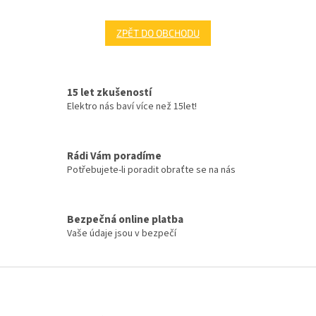
ZPĚT DO OBCHODU
15 let zkušeností
Elektro nás baví více než 15let!
Rádi Vám poradíme
Potřebujete-li poradit obraťte se na nás
Bezpečná online platba
Vaše údaje jsou v bezpečí
Z
á
p