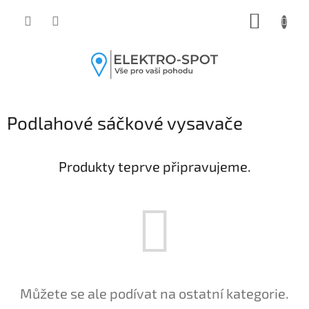
Přejít
NÁKUP
na
obsah
KOŠÍK
Podlahové sáčkové vysavače
Produkty teprve připravujeme.
Můžete se ale podívat na ostatní kategorie.