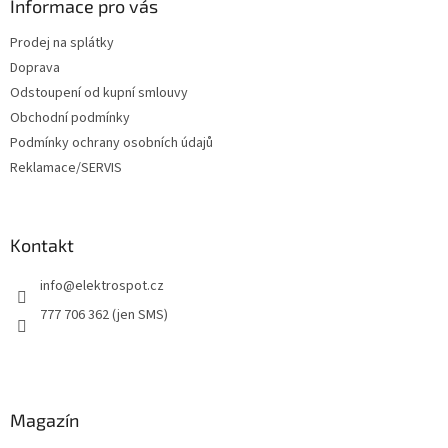
a
Informace pro vás
t
Prodej na splátky
í
Doprava
Odstoupení od kupní smlouvy
Obchodní podmínky
Podmínky ochrany osobních údajů
Reklamace/SERVIS
Kontakt
info
@
elektrospot.cz
777 706 362 (jen SMS)
Magazín