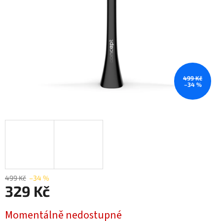
499 Kč
–34 %
499 Kč
–34 %
329 Kč
Měrná
Momentálně nedostupné
cena: