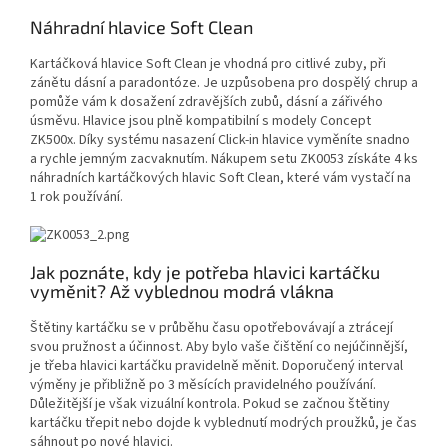
Náhradní hlavice Soft Clean
Kartáčková hlavice Soft Clean je vhodná pro citlivé zuby, při
zánětu dásní a paradontóze. Je uzpůsobena pro dospělý chrup a
pomůže vám k dosažení zdravějších zubů, dásní a zářivého
úsměvu. Hlavice jsou plně kompatibilní s modely Concept
ZK500x. Díky systému nasazení Click-in hlavice vyměníte snadno
a rychle jemným zacvaknutím. Nákupem setu ZK0053 získáte 4 ks
náhradních kartáčkových hlavic Soft Clean, které vám vystačí na
1 rok používání.
Jak poznáte, kdy je potřeba hlavici kartáčku
vyměnit? Až vyblednou modrá vlákna
Štětiny kartáčku se v průběhu času opotřebovávají a ztrácejí
svou pružnost a účinnost. Aby bylo vaše čištění co nejúčinnější,
je třeba hlavici kartáčku pravidelně měnit. Doporučený interval
výměny je přibližně po 3 měsících pravidelného používání.
Důležitější je však vizuální kontrola. Pokud se začnou štětiny
kartáčku třepit nebo dojde k vyblednutí modrých proužků, je čas
sáhnout po nové hlavici.