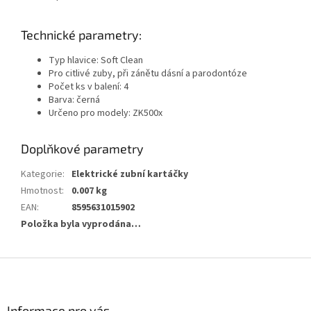
Technické parametry:
Typ hlavice: Soft Clean
Pro citlivé zuby, při zánětu dásní a parodontóze
Počet ks v balení: 4
Barva: černá
Určeno pro modely: ZK500x
Doplňkové parametry
Kategorie
:
Elektrické zubní kartáčky
Hmotnost
:
0.007 kg
EAN
:
8595631015902
Položka byla vyprodána…
Z
á
p
a
Informace pro vás