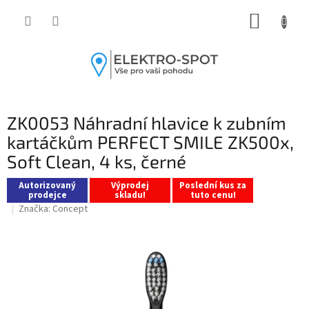
Přejít
NÁKUP
na
obsah
KOŠÍK
ZK0053 Náhradní hlavice k zubním
kartáčkům PERFECT SMILE ZK500x,
Soft Clean, 4 ks, černé
Autorizovaný
Výprodej
Poslední kus za
prodejce
skladu!
tuto cenu!
Značka:
Concept