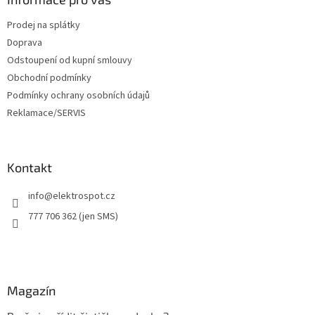
t
Prodej na splátky
í
Doprava
Odstoupení od kupní smlouvy
Obchodní podmínky
Podmínky ochrany osobních údajů
Reklamace/SERVIS
Kontakt
info
@
elektrospot.cz
777 706 362 (jen SMS)
Magazín