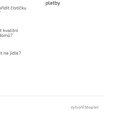
platby
řídit čističku
?
t kvalitní
 domů?
t na jídle?
Vytvořil Shoptet