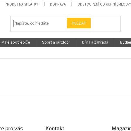
PRODEJ NA SPLÁTKY
DOPRAVA
ODSTOUPENÍ OD KUPNÍ SMLOUV
HLEDAT
Malé spotřebiče
Sport a outdoor
Dílna a zahrada
Bydle
e pro vás
Kontakt
Magazí