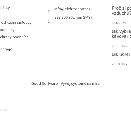
plátky
Proč si po
info
@
elektrospot.cz
vzduchu
777 706 362 (jen SMS)
 od kupní smlouvy
14.6.2024
podmínky
Jak vybra
kávovar
chrany osobních
26.11.2022
SERVIS
Jak ušetři
22.10.2022
Good Software - Vývoj systémů na míru
zena.