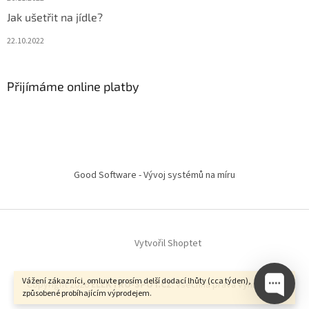
Jak ušetřit na jídle?
22.10.2022
Přijímáme online platby
Good Software - Vývoj systémů na míru
Vytvořil Shoptet
Vážení zákazníci, omluvte prosím delší dodací lhůty (cca týden),
Copyright 2026
ELEKTRO-SPOT.CZ
. Všechna práva vyhrazena.
způsobené probíhajícím výprodejem.