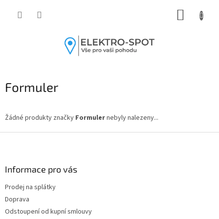
Přejít
NÁKUP
na
obsah
KOŠÍK
Formuler
Žádné produkty značky
Formuler
nebyly nalezeny...
Z
á
p
a
Informace pro vás
t
Prodej na splátky
í
Doprava
Odstoupení od kupní smlouvy